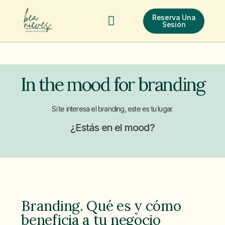
Reserva Una
Test De Salud
In The Mood For Branding
Contacta Ahora
Sesión
In the mood for branding
Si te interesa el branding, este es tu lugar.
¿Estás en el mood?
Branding. Qué es y cómo
beneficia a tu negocio