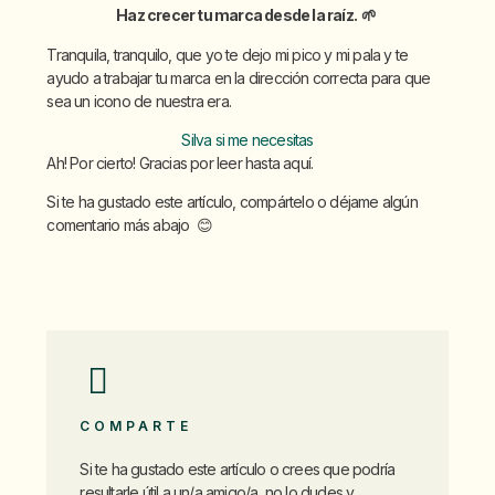
Haz crecer tu marca desde la raíz. 🌱
Tranquila, tranquilo, que yo te dejo mi pico y mi pala y te
ayudo a trabajar tu marca en la dirección correcta para que
sea un icono de nuestra era.
Silva si me necesitas
Ah! Por cierto! Gracias por leer hasta aquí.
Si te ha gustado este artículo, compártelo o déjame algún
comentario más abajo 😊
COMPARTE
Si te ha gustado este artículo o crees que podría
resultarle útil a un/a amigo/a, no lo dudes y