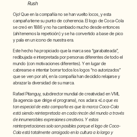
Rush
Ojo! Que en la compañía no se han vuelto locos, y esta
campaña tiene su punto de coherencia. El logo de Coca-Cola
se creó en 1886 y no ha cambiado mucho desde entonces
(ahí tenemos la repetición) y se ha convertido a base de pico
y pala en un icono de nuestra era.
Este hecho ha propiciado que la marca sea “garabateada”,
redibujada e interpretada por personas diferentes de todo el
mundo (con motivaciones diferentes). Y en lugar de
cabrearse e intentar borrar todos los logos “no autorizados”
que se ven por ahí, en la compañía han decidido relajarse y
abrazar la diversidad de su marca.
Rafael Pitanguy, subdirector mundial de creatividad en VML
(la agencia que dirige el programa), nos aclara: «
Lo que es
tan especial de esta campaña es que la marca Coca-Cola
está siendo reinterpretada en cada rincón del mundo a través
de innumerables expresiones creativas. Y estas
reinterpretaciones solo son posibles porque el logo de Coca-
Cola está totalmente arraigado en la cultura a lo largo y