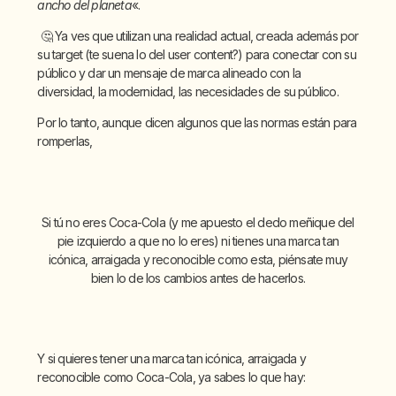
ancho del planeta
«.
🤔 Ya ves que utilizan una realidad actual, creada además por
su target (te suena lo del user content?) para conectar con su
público y dar un mensaje de marca alineado con la
diversidad, la modernidad, las necesidades de su público.
Por lo tanto, aunque dicen algunos que las normas están para
romperlas,
Si tú no eres Coca-Cola (y me apuesto el dedo meñique del
pie izquierdo a que no lo eres) ni tienes una marca tan
icónica, arraigada y reconocible como esta, piénsate muy
bien lo de los cambios antes de hacerlos.
Y si quieres tener una marca tan icónica, arraigada y
reconocible como Coca-Cola, ya sabes lo que hay: