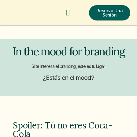
Reserva Una
Test De Salud
In The Mood For Branding
Contacta Ahora
Sesión
In the mood for branding
Si te interesa el branding, este es tu lugar.
¿Estás en el mood?
Spoiler: Tú no eres Coca-
Cola