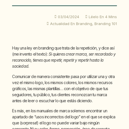
03/04/2024
Léelo En 4 Mins
Actualidad En Branding
,
Branding 101
Hay una ley en branding que trata de la repetición, y dice así
(me invento el texto):
Si quieres crear marca, ser recordado y
reconocido, tienes que repetir, repetir y repetir hasta la
saciedad.
Comunicar de manera consistente pasa por utilizar una y otra
vez el mismo logo, los mismos colores, los mismos recursos
gráficos, las mismas plantillas… con el objetivo de que tus
seguidores, tu público, tus clientes reconozcan tu marca
antes de leer o escuchar lo que estás diciendo.
Es más, en los manuales de marca solemos encontrar un
apartado de “usos incorrectos del logo” en el que se explica
que (sorpresa!) el logo no puede variar bajo ningún
concepto. Ni su color, forma, proporción, área de respeto,