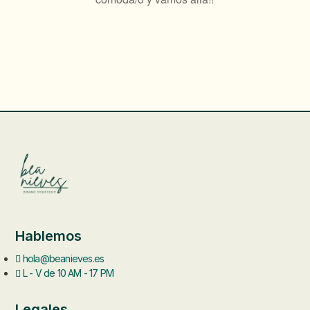
Hablemos
hola@beanieves.es
L - V de 10 AM - 17 PM
Legales