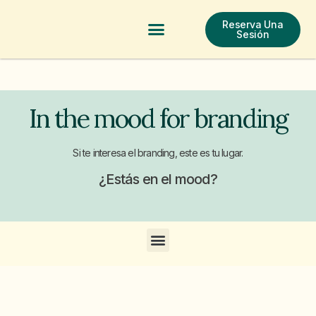
Reserva Una
Test De Salud
In The Mood For Branding
Contacta Ahora
Sesión
In the mood for branding
Si te interesa el branding, este es tu lugar.
¿Estás en el mood?